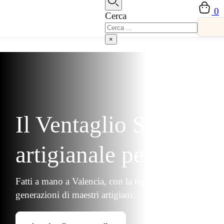
Vai al contenuto principale
Vai al piè di pagina
0
Cerca
Cerca
×
Il Ventaglio Spagnolo
artigianale per te
Fatti a mano a Valencia, con la tradizione di tre
generazioni di maestri artigiani.