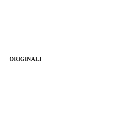
ORIGINALI
I ventagli di Ventaglio Spagnolo vengono dipinti da Don Vicente
ispirandosi a modelli originali propri e di suo padre e di suo nonno
Uno stile unico e originale.