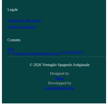
Legale
Informativa sulla privacy
Termini e condizioni
Contatto
(+34) 622665521
contatto@ventagliospagnolo.com
© 2026 Ventaglio Spagnolo Artigianale
Designed by
Iliana
Developped by
javisantamaria.com