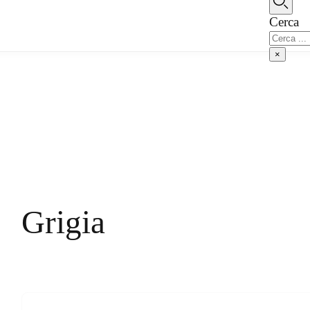
Vai al contenuto principale
Vai al piè di pagina
Cerca
Cerca
×
Grigia