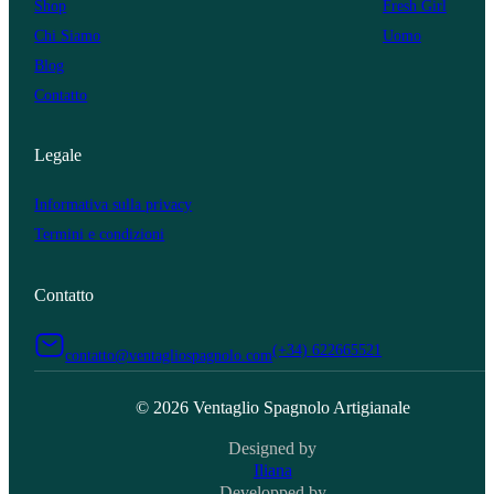
Shop
Fresh Girl
Chi Siamo
Uomo
Blog
Contatto
Legale
Informativa sulla privacy
Termini e condizioni
Contatto
(+34) 622665521
contatto@ventagliospagnolo.com
© 2026 Ventaglio Spagnolo Artigianale
Designed by
Iliana
Developped by