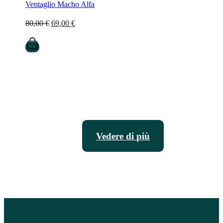
Ventaglio Macho Alfa
Il
Il
80,00
€
69,00
€
prezzo
prezzo
originale
attuale
era:
è:
80,00 €.
69,00 €.
Vedere di più