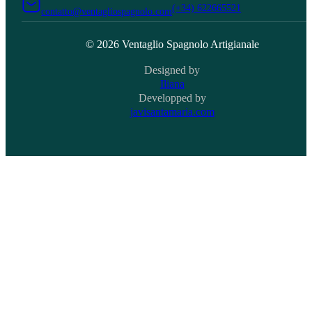
(+34) 622665521
contatto@ventagliospagnolo.com
© 2026 Ventaglio Spagnolo Artigianale
Designed by
Iliana
Developped by
javisantamaria.com