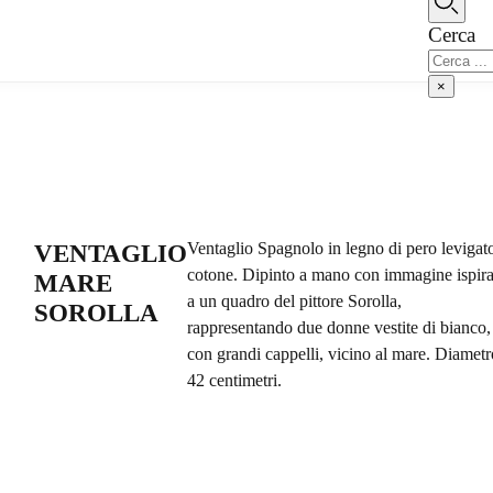
Vai al contenuto principale
Vai al piè di pagina
Cerca
Cerca
×
Ventaglio Spagnolo in legno di pero levigat
VENTAGLIO
cotone. Dipinto a mano con immagine ispira
MARE
a un quadro del pittore Sorolla,
SOROLLA
rappresentando due donne vestite di bianco,
con grandi cappelli, vicino al mare. Diametr
42 centimetri.