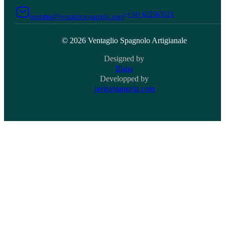
(+34) 622665521
contatto@ventagliospagnolo.com
© 2026 Ventaglio Spagnolo Artigianale
Designed by
Iliana
Developped by
javisantamaria.com