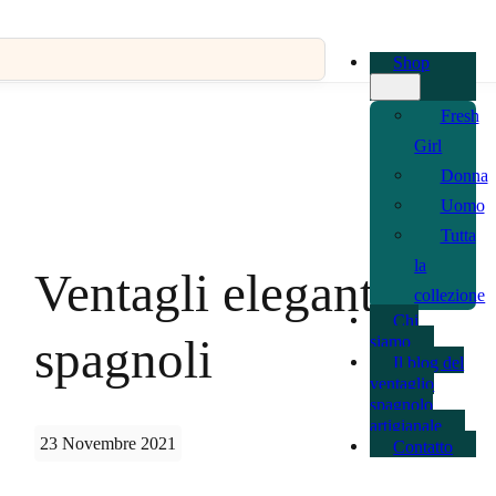
Vai al contenuto principale
Vai al piè di pagina
Shop
Fresh
Girl
Donna
Uomo
Tutta
la
Ventagli eleganti
collezione
Chi
siamo
spagnoli
Il blog del
ventaglio
spagnolo
artigianale
23 Novembre 2021
Contatto