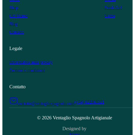
Shop
Fresh Girl
Chi Siamo
Uomo
Blog
Contatto
Legale
Informativa sulla privacy
Termini e condizioni
Contatto
(+34) 622665521
contatto@ventagliospagnolo.com
© 2026 Ventaglio Spagnolo Artigianale
Designed by
Iliana